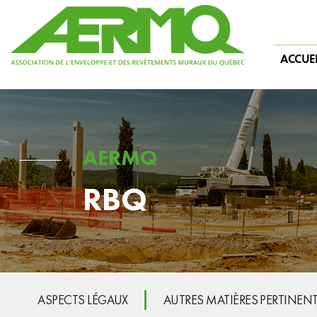
Skip
to
content
ACCUEI
AERMQ
RBQ
ASPECTS LÉGAUX
AUTRES MATIÈRES PERTINEN