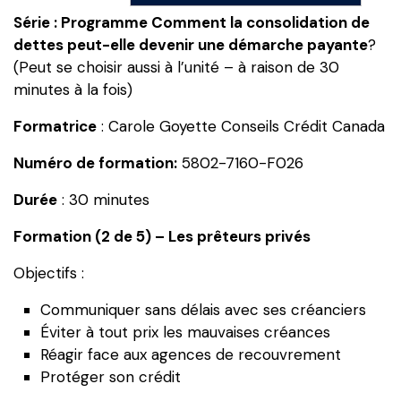
Comment
Série :
Programme Comment la consolidation de
la
dettes peut-elle devenir une démarche payante
?
consolidation
(Peut se choisir aussi à l’unité – à raison de 30
de
minutes à la fois)
dettes
peut-
Formatrice
: Carole Goyette Conseils Crédit Canada
elle
Numéro de formation:
5802-7160-F026
devenir
une
Durée
: 30 minutes
démarche
payante?
Formation (2 de 5) – Les prêteurs privés
Formation
Objectifs :
(2
de
Communiquer sans délais avec ses créanciers
5)
Éviter à tout prix les mauvaises créances
-
Réagir face aux agences de recouvrement
Les
Protéger son crédit
prêteurs