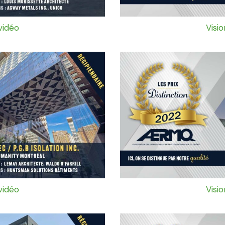
vidéo
Visi
vidéo
Visi