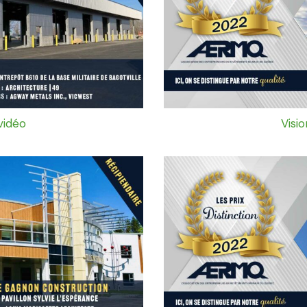
vidéo
Visi