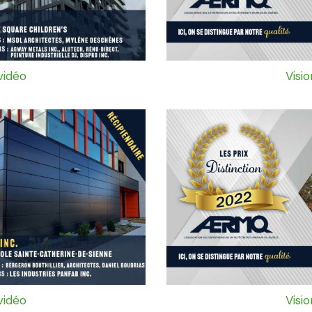
vidéo
Visi
vidéo
Visi