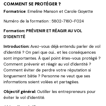
COMMENT SE PROTÉGER ?
-
COMMENT
Formatrice
: Emeline Manson et Carole Goyette
SE
Numéro de la formation : 5802-7160-F024
PROTÉGER
?
Formation: PRÉVENIR ET RÉAGIR AU VOL
PRÉVENIR
D’IDENTITÉ
ET
Introduction:
RÉAGIR
Avez-vous déjà entendu parler de vol
d’identité ? On pari que oui… et les conséquences
AU
sont importantes. À quel point êtes-vous protégé ?
VOL
Comment prévenir et réagir au vol d’identité ?
D’IDENTITÉ
Comment éviter de perdre votre réputation si
longuement bâtie ? Personne ne veut que ses
informations soient volées et partagées.
Objectif général:
Outiller les entrepreneurs pour
éviter le vol d’identité.