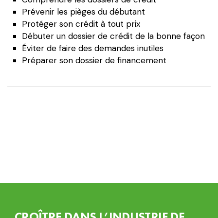
Les
Prévenir les pièges du débutant
financements
Protéger son crédit à tout prix
à
Débuter un dossier de crédit de la bonne façon
favoriser
Éviter de faire des demandes inutiles
pour
Préparer son dossier de financement
débuter
votre
dossier
de
crédit
CROÎTRE DANS L’INDUSTRIE DE