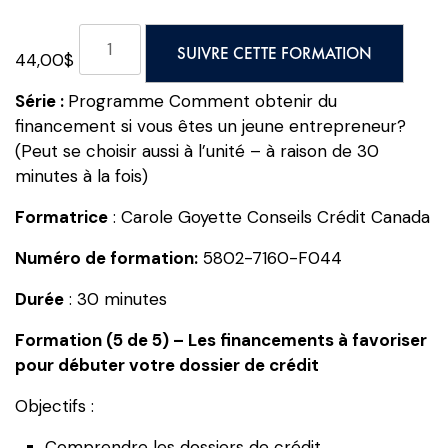
quantité
SUIVRE CETTE FORMATION
44,00
$
de
Comment
Série :
Programme Comment obtenir du
obtenir
financement si vous êtes un jeune entrepreneur?
du
(Peut se choisir aussi à l’unité – à raison de 30
financement
minutes à la fois)
si
vous
Formatrice
: Carole Goyette Conseils Crédit Canada
êtes
Numéro de formation:
5802-7160-F044
un
jeune
Durée
: 30 minutes
entrepreneur?
Formation
Formation (5 de 5) – Les financements à favoriser
(5
pour débuter votre dossier de crédit
de
Objectifs :
5)
-
Comprendre les dossiers de crédit