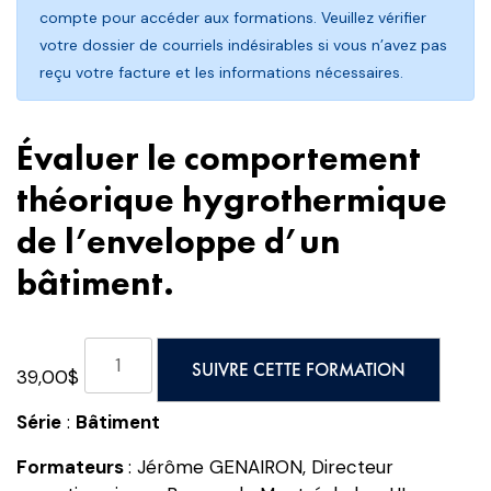
compte pour accéder aux formations. Veuillez vérifier
votre dossier de courriels indésirables si vous n’avez pas
reçu votre facture et les informations nécessaires.
Évaluer le comportement
théorique hygrothermique
de l’enveloppe d’un
bâtiment.
quantité
SUIVRE CETTE FORMATION
39,00
$
de
Évaluer
Série
:
Bâtiment
le
comportement
Formateurs
: Jérôme GENAIRON, Directeur
théorique