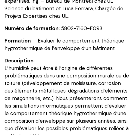
expertises, ing. – Bureau de Montréal chez UL
hygrothermique
Science du bâtiment et Luca Ferrara, Chargée de
de
Projets Expertises chez UL.
l’enveloppe
Numéro de formation:
5802-7160-F093
d’un
bâtiment.
Formation –
Évaluer le comportement théorique
hygrothermique de l’enveloppe d’un bâtiment
Description:
L’humidité peut être à l’origine de différentes
problématiques dans une composition murale ou de
toiture (développement de moisissure, corrosion
des éléments métalliques, dégradations d’éléments
de maçonnerie, etc.). Nous présenterons comment
les simulations informatiques permettent d’évaluer
le comportement théorique hygrothermique d’une
composition d’enveloppe sur plusieurs années, ainsi
que d’évaluer les possibles problématiques reliées à