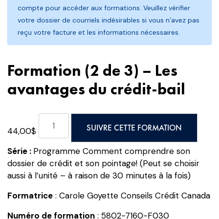
compte pour accéder aux formations. Veuillez vérifier
votre dossier de courriels indésirables si vous n’avez pas
reçu votre facture et les informations nécessaires.
Formation (2 de 3) – Les
avantages du crédit-bail
quantité
SUIVRE CETTE FORMATION
44,00
$
de
Formation
Série :
Programme Comment comprendre son
(2
dossier de crédit et son pointage! (Peut se choisir
de
aussi à l’unité – à raison de 30 minutes à la fois)
3)
-
Formatrice
: Carole Goyette Conseils Crédit Canada
Les
Numéro de formation
: 5802-7160-F030
avantages