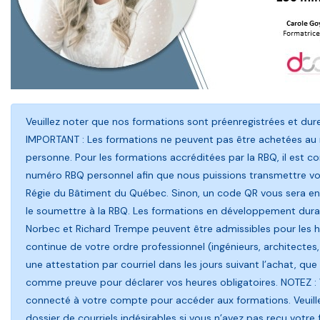
Veuillez noter que nos formations sont préenregistrées et du
IMPORTANT : Les formations ne peuvent pas être achetées au
personne. Pour les formations accréditées par la RBQ, il est con
numéro RBQ personnel afin que nous puissions transmettre vot
Régie du Bâtiment du Québec. Sinon, un code QR vous sera env
le soumettre à la RBQ. Les formations en développement durab
Norbec et Richard Trempe peuvent être admissibles pour les 
continue de votre ordre professionnel (ingénieurs, architectes,
une attestation par courriel dans les jours suivant l’achat, que 
comme preuve pour déclarer vos heures obligatoires. NOTEZ :
connecté à votre compte pour accéder aux formations. Veuillez
dossier de courriels indésirables si vous n’avez pas reçu votre 