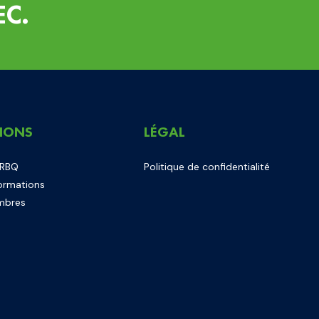
EC.
IONS
LÉGAL
 RBQ
Politique de confidentialité
ormations
mbres