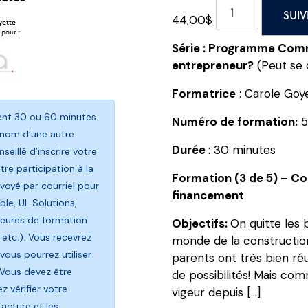
quantité
SUIV
44,00
$
de
Comment
Série : Programme Comm
obtenir
entrepreneur?
(Peut se c
du
financement
Formatrice
: Carole Goy
si
rent 30 ou 60 minutes.
Numéro de formation:
5
vous
 nom d’une autre
êtes
Durée
: 30 minutes
seillé d’inscrire votre
un
re participation à la
jeune
Formation (3 de 5) – C
oyé par courriel pour
entrepreneur?
financement
le, UL Solutions,
Formation
heures de formation
Objectifs:
On quitte les 
(3
 etc.). Vous recevrez
monde de la construction
de
vous pourrez utiliser
parents ont très bien ré
5)
 Vous devez être
de possibilités! Mais co
-
 vérifier votre
vigeur depuis […]
Comment
facture et les