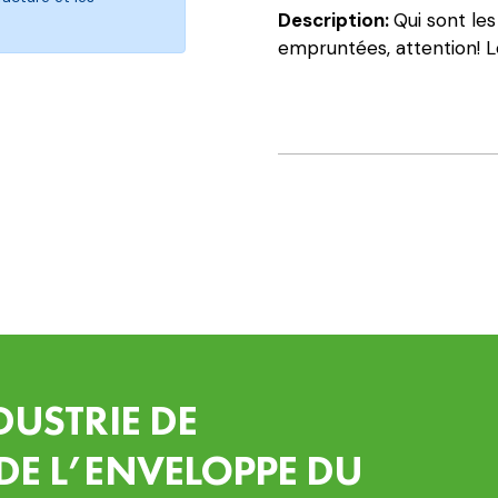
être
Description:
Qui sont les
crédible
empruntées, attention! L
lors
d'une
demande
de
financement
DUSTRIE DE
DE L’ENVELOPPE DU