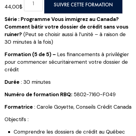
SUIVRE CETTE FORMATION
44,00
$
de
Vous
Série : Programme Vous immigrez au Canada?
immigrez
Comment bâtir votre dossier de crédit sans vous
au
ruiner?
(Peut se choisir aussi à l’unité – à raison de
Canada?
30 minutes à la fois)
Formation
(5
Formation (5 de 5) –
Les financements à privilégier
de
pour commencer sécuritairement votre dossier de
5)
crédit
-
Durée
: 30 minutes
Les
financements
Numéro de formation RBQ:
5802-7160-F049
à
privilégier
Formatrice
: Carole Goyette, Conseils Crédit Canada
pour
Objectifs :
commencer
sécuritairement
Comprendre les dossiers de crédit au Québec
votre