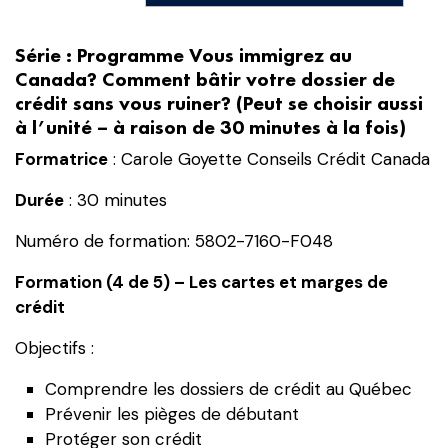
Vous
immigrez
Série : Programme Vous immigrez au
au
Canada? Comment bâtir votre dossier de
Canada?
crédit sans vous ruiner?
(Peut se choisir aussi
Comment
à l’unité – à raison de 30 minutes à la fois)
bâtir
Formatrice
votre
: Carole Goyette Conseils Crédit Canada
dossier
Durée
: 30 minutes
de
crédit
Numéro de formation: 5802-7160-F048
sans
Formation (4 de 5) – Les cartes et marges de
vous
crédit
ruiner?
Formation
Objectifs :
(4
de
Comprendre les dossiers de crédit au Québec
5)
Prévenir les pièges de débutant
-
Protéger son crédit