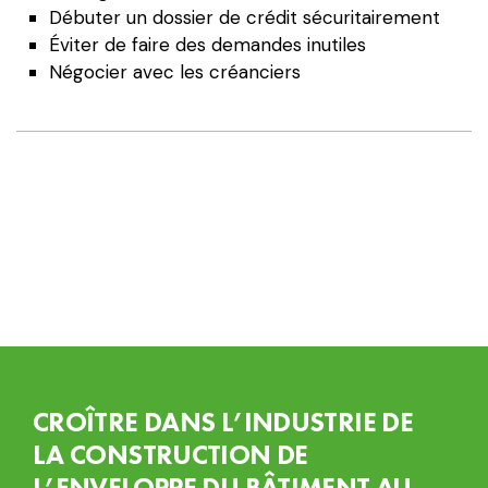
Les
Débuter un dossier de crédit sécuritairement
cartes
Éviter de faire des demandes inutiles
et
Négocier avec les créanciers
marges
de
crédit
CROÎTRE DANS L’INDUSTRIE DE
LA CONSTRUCTION DE
L’ENVELOPPE DU BÂTIMENT AU