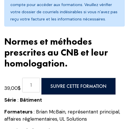
compte pour accéder aux formations. Veuillez vérifier
votre dossier de courriels indésirables si vous n’avez pas
reçu votre facture et les informations nécessaires.
Normes et méthodes
prescrites au CNB et leur
homologation.
quantité
SUIVRE CETTE FORMATION
39,00
$
de
Normes
Série
:
Bâtiment
et
méthodes
Formateurs
: Brian McBain, représentant principal,
prescrites
affaires réglementaires, UL Solutions
au