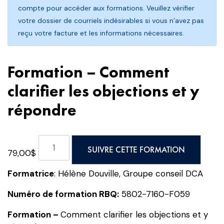
compte pour accéder aux formations. Veuillez vérifier
votre dossier de courriels indésirables si vous n’avez pas
reçu votre facture et les informations nécessaires.
Formation – Comment
clarifier les objections et y
répondre
quantité
SUIVRE CETTE FORMATION
79,00
$
de
Formation
Formatrice
: Hélène Douville, Groupe conseil DCA
-
Comment
Numéro de formation RBQ:
5802-7160-F059
clarifier
Formation –
Comment clarifier les objections et y
les