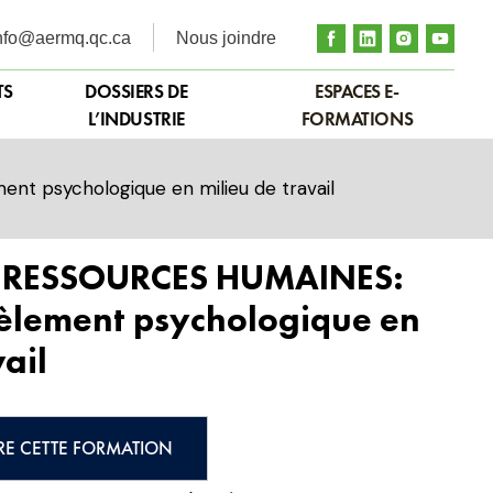
nfo@aermq.qc.ca
Nous joindre
TS
DOSSIERS DE
ESPACES E-
L’INDUSTRIE
FORMATIONS
t psychologique en milieu de travail
 RESSOURCES HUMAINES:
cèlement psychologique en
vail
RE CETTE FORMATION