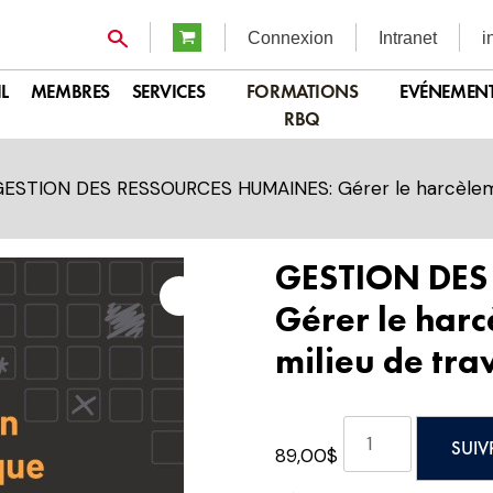
Connexion
Intranet
i
L
MEMBRES
SERVICES
FORMATIONS
EVÉNEMEN
RBQ
ESTION DES RESSOURCES HUMAINES: Gérer le harcèlemen
GESTION DES
Gérer le har
milieu de tra
quantité
SUIV
89,00
$
de
GESTION