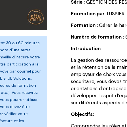
Série :
GESTION DES RES
DES
RESSOURCES
Formation par
: LUSSIER
HUMAINES:
Formation :
Gérer le har
Gérer
le
Numéro de formation
:
harcèlement
rent 30 ou 60 minutes.
psychologique
Introduction
 nom d’une autre
en
seillé d’inscrire votre
La gestion des ressource
milieu
re participation à la
et la rétention de la m
de
oyé par courriel pour
employeur de choix vous 
travail
le, UL Solutions,
sécuritaire, vous devez 
heures de formation
orientations d’entrepris
 etc.). Vous recevrez
développer l’esprit d’éq
vous pourrez utiliser
sur différents aspects d
 Vous devez être
 vérifier votre
Objectifs:
facture et les
Comprendre les rôles et 