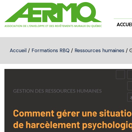
Skip
to
content
ACCUEI
Accueil
/
Formations RBQ
/
Ressources humaines
/ G