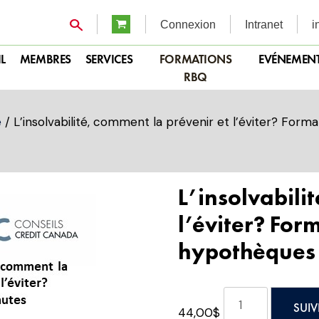
Connexion
Intranet
i
L
MEMBRES
SERVICES
FORMATIONS
EVÉNEMEN
RBQ
e
/ L’insolvabilité, comment la prévenir et l’éviter? Form
L’insolvabili
l’éviter? Form
hypothèques 
quantité
SUIV
44,00
$
de