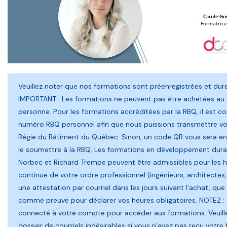
Veuillez noter que nos formations sont préenregistrées et du
IMPORTANT : Les formations ne peuvent pas être achetées au
personne. Pour les formations accréditées par la RBQ, il est con
numéro RBQ personnel afin que nous puissions transmettre vot
Régie du Bâtiment du Québec. Sinon, un code QR vous sera env
le soumettre à la RBQ. Les formations en développement durab
Norbec et Richard Trempe peuvent être admissibles pour les 
continue de votre ordre professionnel (ingénieurs, architectes,
une attestation par courriel dans les jours suivant l’achat, que 
comme preuve pour déclarer vos heures obligatoires. NOTEZ :
connecté à votre compte pour accéder aux formations. Veuillez
dossier de courriels indésirables si vous n’avez pas reçu votre 