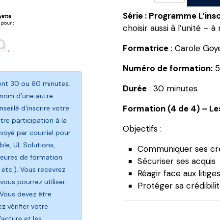
L’insolvabilité,
Série :
Programme L’insol
comment
choisir aussi à l’unité – à
la
prévenir
Formatrice
: Carole Goy
et
Numéro de formation:
5
l’éviter?
Formation
rent 30 ou 60 minutes.
Durée
: 30 minutes
(4
 nom d’une autre
de
Formation (4 de 4) – L
seillé d’inscrire votre
4)
re participation à la
Objectifs :
-
oyé par courriel pour
Les
le, UL Solutions,
Communiquer ses créa
hypothèques
heures de formation
Sécuriser ses acquis
légales
 etc.). Vous recevrez
Réagir face aux litige
de
vous pourrez utiliser
Protéger sa crédibili
construction
 Vous devez être
 vérifier votre
facture et les