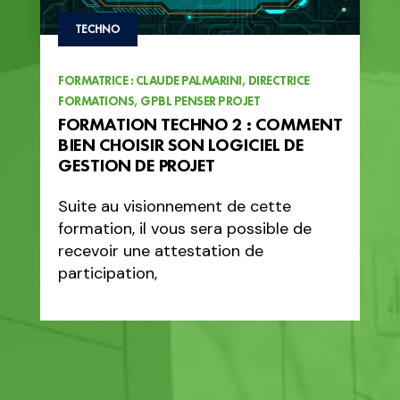
TECHNO
T
FORMATRICE : CLAUDE PALMARINI, DIRECTRICE
FORM
FORMATIONS, GPBL PENSER PROJET
BIM 
FORMATION TECHNO 2 : COMMENT
FOR
BIEN CHOISIR SON LOGICIEL DE
L’
GESTION DE PROJET
Sui
Suite au visionnement de cette
for
formation, il vous sera possible de
rec
recevoir une attestation de
part
participation,