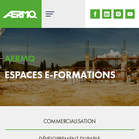
Skip
to
content
AERMQ
ESPACES E-FORMATIONS
COMMERCIALISATION
DÉVELOPPEMENT DURABLE