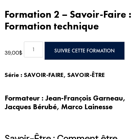
Formation 2 – Savoir-Faire :
Formation technique
quantité
SUIVRE CETTE FORMATION
39,00
$
de
Formation
2
Série : SAVOIR-FAIRE, SAVOIR-ÊTRE
-
Savoir-
Faire
Formateur : Jean-François Garneau,
:
Jacques Bérubé, Marco Lainesse
Formation
technique
Savoir-Être : Comment être