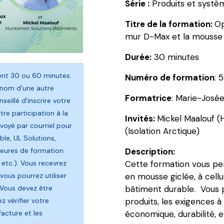
Série :
Produits et systè
de
la
Titre de la formation:
Op
construction
mur D-Max et la mousse 
avec
Durée:
30 minutes
l’assemblage
de
rent 30 ou 60 minutes.
Numéro de formation
: 
mur
 nom d’une autre
D-
Formatrice
: Marie-José
seillé d’inscrire votre
Max
re participation à la
Invités:
Mickel Maalouf (
et
oyé par courriel pour
(Isolation Arctique)
la
le, UL Solutions,
mousse
heures de formation
Description:
giclée
 etc.). Vous recevrez
Cette formation vous per
Airmétic
vous pourrez utiliser
en mousse giclée, à cellu
Soya
 Vous devez être
bâtiment durable. Vous p
HP
 vérifier votre
produits, les exigences 
facture et les
économique, durabilité, e