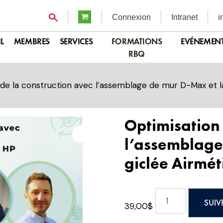
Connexion
Intranet
i
L
MEMBRES
SERVICES
FORMATIONS
EVÉNEMEN
RBQ
 de la construction avec l’assemblage de mur D-Max et 
Optimisation 
l’assemblage
giclée Airmét
quantité
SUIV
39,00
$
de
Optimisation