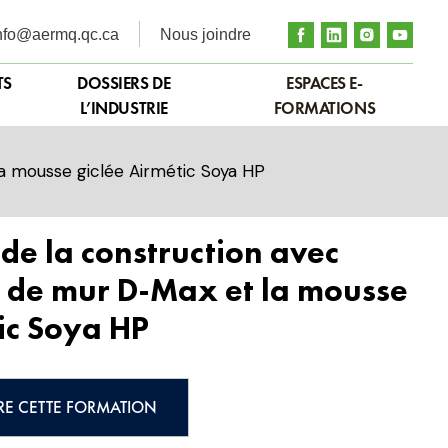
nfo@aermq.qc.ca
Nous joindre
TS
DOSSIERS DE
ESPACES E-
L’INDUSTRIE
FORMATIONS
la mousse giclée Airmétic Soya HP
de la construction avec
 de mur D-Max et la mousse
ic Soya HP
RE CETTE FORMATION