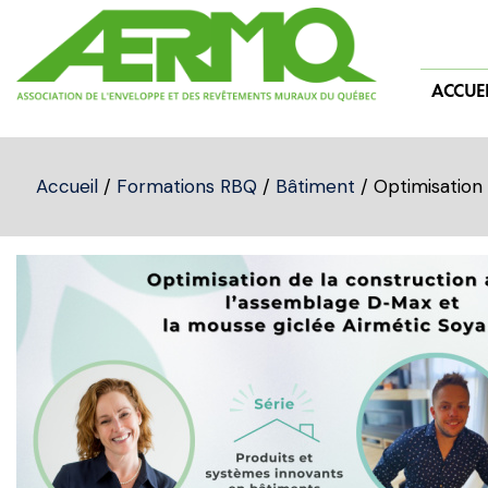
Skip
to
content
ACCUEI
Accueil
/
Formations RBQ
/
Bâtiment
/ Optimisation