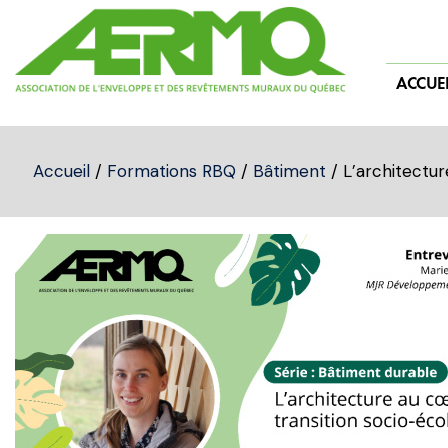
Skip
to
content
ACCUEI
Accueil
/
Formations RBQ
/
Bâtiment
/ L’architectur