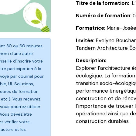
cœur
Titre de la formation:
L’
de
Numéro de formation
: 
la
transition
Formatrice
: Marie-José
socio-
écologique
Invitée
: Evelyne Bouchar
rent 30 ou 60 minutes.
Tandem Architecture Éc
 nom d’une autre
Description:
seillé d’inscrire votre
Explorer l’architecture 
re participation à la
écologique. La formation
oyé par courriel pour
transition socio-écologi
le, UL Solutions,
performance énergétique
heures de formation
construction et de rénova
 etc.). Vous recevrez
l’importance de trouver l
vous pourrez utiliser
opérationnel ainsi que d
 Vous devez être
construction durables.
 vérifier votre
facture et les