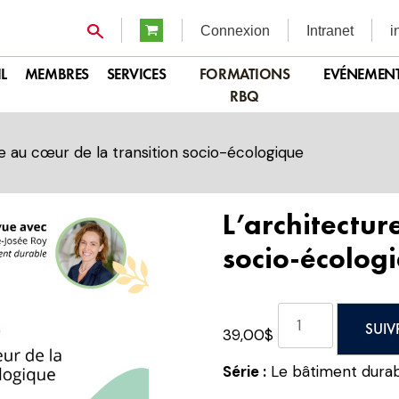
Connexion
Intranet
i
L
MEMBRES
SERVICES
FORMATIONS
EVÉNEMEN
RBQ
e au cœur de la transition socio-écologique
L’architectur
socio-écolog
quantité
SUIV
39,00
$
de
L’architecture
Série :
Le bâtiment durab
au