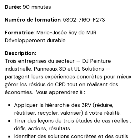
Durée:
90 minutes
de
vie
Numéro de formation
: 5802-7160-F273
du
bâtiment
Formatrice
: Marie-Josée Roy de MJR
–
Développement durable
Études
Description:
de
Trois entreprises du secteur — DJ Peinture
cas
industrielle, Panneaux 3D et UL Solutions —
partagent leurs expériences concrètes pour mieux
gérer les résidus de CRD tout en réalisant des
économies. Vous apprendrez à :
Appliquer la hiérarchie des 3RV (réduire,
réutiliser, recycler, valoriser) à votre réalité.
Tirer des leçons de trois études de cas réelles :
défis, actions, résultats.
Identifier des solutions concrètes et des outils