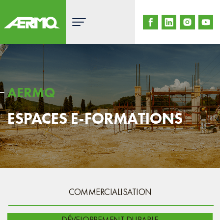
Skip
to
content
AERMQ
ESPACES E-FORMATIONS
COMMERCIALISATION
DÉVELOPPEMENT DURABLE