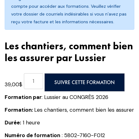
compte pour accéder aux formations. Veuillez vérifier
votre dossier de courriels indésirables si vous n’avez pas
reçu votre facture et les informations nécessaires.
Les chantiers, comment bien
les assurer par Lussier
quantité
SUIVRE CETTE FORMATION
39,00
$
de
Les
Formation par
: Lussier au CONGRÈS 2026
chantiers,
comment
Formation:
Les chantiers, comment bien les assurer
bien
Durée:
1 heure
les
assurer
Numéro de formation
: 5802-7160-F012
par