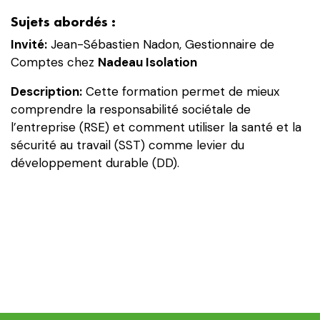
comme
Sujets abordés :
levier
Invité:
Jean-Sébastien Nadon, Gestionnaire de
du
Comptes chez
Nadeau Isolation
développement
durable
Description:
Cette formation permet de mieux
(DD)
comprendre la responsabilité sociétale de
l’entreprise (RSE) et comment utiliser la santé et la
sécurité au travail (SST) comme levier du
développement durable (DD).