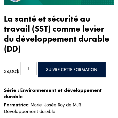
La santé et sécurité au
travail (SST) comme levier
du développement durable
(DD)
quantité
SUIVRE CETTE FORMATION
39,00
$
de
La
santé
Série : Environnement et développement
et
durable
sécurité
au
Formatrice
: Marie-Josée Roy de MJR
travail
Développement durable
(SST)