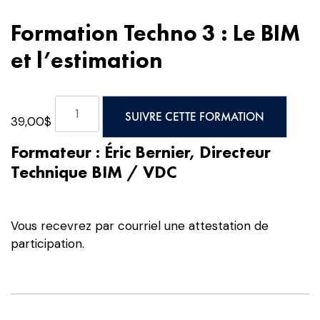
Formation Techno 3 : Le BIM
et l’estimation
quantité
SUIVRE CETTE FORMATION
39,00
$
de
Formation
Formateur : Éric Bernier, Directeur
Techno
Technique BIM / VDC
3
:
Le
Vous recevrez par courriel une attestation de
BIM
participation.
et
l’estimation