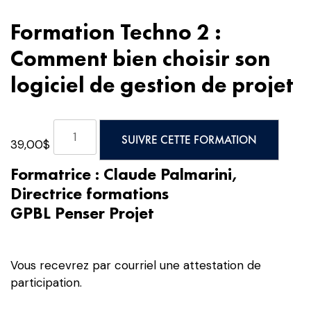
Formation Techno 2 :
Comment bien choisir son
logiciel de gestion de projet
quantité
SUIVRE CETTE FORMATION
39,00
$
de
Formation
Formatrice : Claude Palmarini,
Techno
Directrice formations
2
GPBL Penser Projet
:
Comment
bien
Vous recevrez par courriel une attestation de
choisir
participation.
son
logiciel