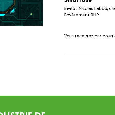
15
:
Invité : Nicolas Labbé, 
SmartUse:
Revêtement RHR
Un
chantier
sans
Vous recevrez par courrie
papier