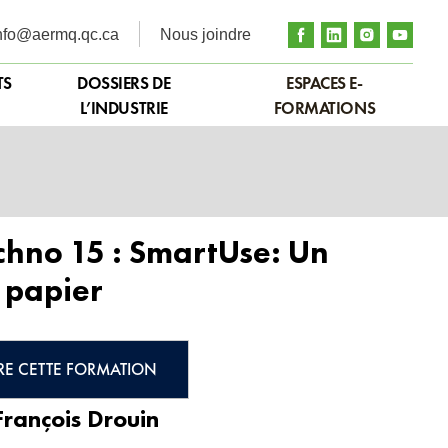
nfo@aermq.qc.ca
Nous joindre
TS
DOSSIERS DE
ESPACES E-
L’INDUSTRIE
FORMATIONS
chno 15 : SmartUse: Un
 papier
RE CETTE FORMATION
François Drouin