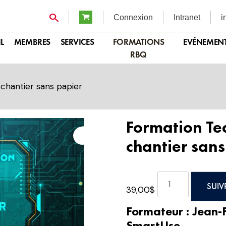
Connexion
Intranet
i
L
MEMBRES
SERVICES
FORMATIONS
EVÉNEMEN
RBQ
chantier sans papier
Formation Te
chantier sans
quantité
SUIV
39,00
$
de
Formation
Formateur : Jean-
Techno
SmartUse