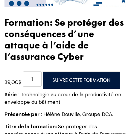
Formation: Se protéger des
conséquences d’une
attaque à l’aide de
l’assurance Cyber
quantité
SUIVRE CETTE FORMATION
39,00
$
de
Formation:
Série
: Technologie au cœur de la productivité en
Se
enveloppe du bâtiment
protéger
des
Présentée par
: Hélène Douville, Groupe DCA.
conséquences
Titre de la formation:
Se protéger des
d’une
conséquences d’une attaque à l’aide de l’assurance