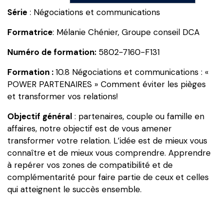
10.8
Série
: Négociations et communications
Négociations
et
Formatrice
: Mélanie Chénier, Groupe conseil DCA
communications
Numéro de formation:
5802-7160-F131
:
«
Formation :
10.8 Négociations et communications : «
POWER
POWER PARTENAIRES » Comment éviter les pièges
PARTENAIRES
et transformer vos relations!
»
Comment
Objectif général
: partenaires, couple ou famille en
éviter
affaires, notre objectif est de vous amener
les
transformer votre relation. L’idée est de mieux vous
pièges
connaître et de mieux vous comprendre. Apprendre
et
à repérer vos zones de compatibilité et de
transformer
complémentarité pour faire partie de ceux et celles
vos
qui atteignent le succès ensemble.
relations!