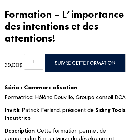
Formation – L’importance
des intentions et des
attentions!
quantité
SUIVRE CETTE FORMATION
39,00
$
de
Formation
-
Série : Commercialisation
L’importance
des
Formatrice: Hélène Douville, Groupe conseil DCA
intentions
Invité
: Patrick Ferland, président de
Siding Tools
et
Industries
des
attentions!
Description
: Cette formation permet de
comprendre l’importance de développer et