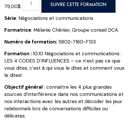
SUIVRE CETTE FORMATION
79,00
$
de
10.10
Série
: Négociations et communications
Négociations
et
Formatrice
: Mélanie Chénier, Groupe conseil DCA
communications
Numéro de formation:
5802-7160-F133
:
LES
Formation :
10.10 Négociations et communications :
4
LES 4 CODES D’INFLUENCES – ce n’est pas ce que
CODES
vous dites, c’est à qui vous le dites et comment vous
D'INFLUENCES
le dites!
-
ce
Objectif général
: connaître les 4 plus grandes
n'est
sources d’interférence dans nos communications et
pas
nos interactions avec les autres et décoder les jeux
ce
relationnels lors de conversations difficiles ou
que
délicates.
vous
dites,