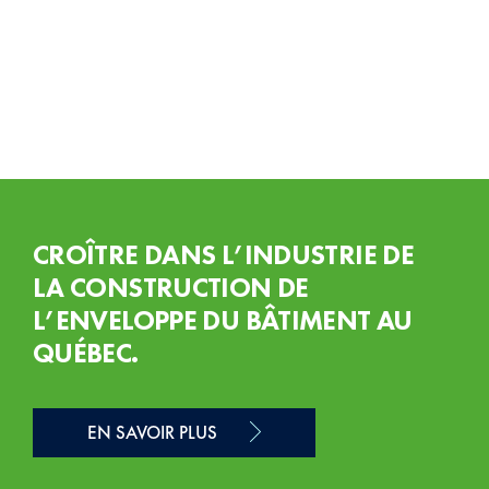
c'est
à
qui
vous
le
dites
et
comment
vous
CROÎTRE DANS L’INDUSTRIE DE
le
LA CONSTRUCTION DE
dites!
L’ENVELOPPE DU BÂTIMENT AU
QUÉBEC.
EN SAVOIR PLUS