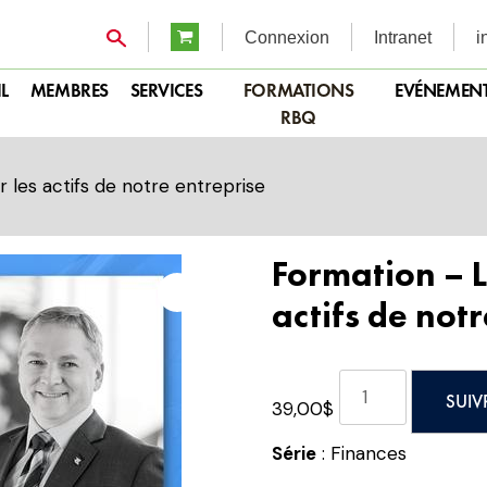
Connexion
Intranet
i
L
MEMBRES
SERVICES
FORMATIONS
EVÉNEMEN
RBQ
 les actifs de notre entreprise
Formation – L
actifs de not
quantité
SUIV
39,00
$
de
Formation
Série
: Finances
-