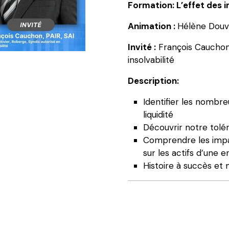
L’effet
Formation: L’effet des i
des
Animation :
Hélène Douv
imprévus
sur
Invité :
François Cauchon, 
les
insolvabilité
actifs
de
Description:
notre
Identifier les nombr
entreprise
liquidité
Découvrir notre tolé
Comprendre les impac
sur les actifs d’une e
Histoire à succès et m