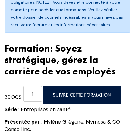
obligatoires. NOTEZ : Vous devez être connecté à votre
compte pour accéder aux formations. Veuillez vérifier
votre dossier de courriels indésirables si vous n’avez pas
reçu votre facture et les informations nécessaires.
Formation: Soyez
stratégique, gérez la
carrière de vos employés
quantité
SUIVRE CETTE FORMATION
39,00
$
de
Formation:
Série
: Entreprises en santé
Soyez
stratégique,
Présentée par
: Mylène Grégoire, Mymosa & CO
gérez
Conseil inc.
la