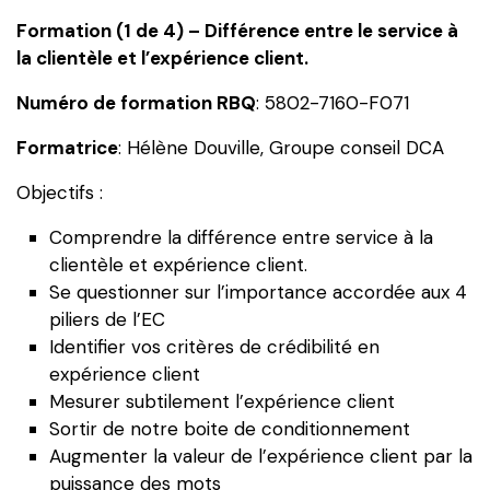
4)
Formation (1 de 4) – Différence entre le service à
-
la clientèle et l’expérience client.
Différence
Numéro de formation RBQ
: 5802-7160-F071
entre
le
Formatrice
: Hélène Douville, Groupe conseil DCA
service
à
Objectifs :
la
Comprendre la différence entre service à la
clientèle
clientèle et expérience client.
et
Se questionner sur l’importance accordée aux 4
l’expérience
piliers de l’EC
client.
Identifier vos critères de crédibilité en
expérience client
Mesurer subtilement l’expérience client
Sortir de notre boite de conditionnement
Augmenter la valeur de l’expérience client par la
puissance des mots