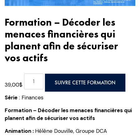
Formation – Décoder les
menaces financières qui
planent afin de sécuriser
vos actifs
quantité
SUIVRE CETTE FORMATION
39,00
$
de
Formation
Série
: Finances
-
Décoder
Formation – Décoder les menaces financières qui
les
planent afin de sécuriser vos actifs
menaces
Animation :
Hélène Douville, Groupe DCA
financières
qui