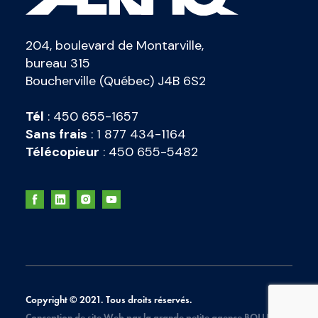
204, boulevard de Montarville,
bureau 315
Boucherville (Québec) J4B 6S2
Tél
:
450 655-1657
Sans frais
:
1 877 434-1164
Télécopieur
:
450 655-5482
Copyright © 2021. Tous droits réservés.
Conception de site Web par la grande petite agence
BOLLÉ