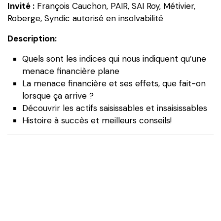
Invité :
François Cauchon, PAIR, SAI Roy, Métivier,
planent
Roberge, Syndic autorisé en insolvabilité
afin
de
Description:
sécuriser
Quels sont les indices qui nous indiquent qu’une
vos
menace financière plane
actifs
La menace financière et ses effets, que fait-on
lorsque ça arrive ?
Découvrir les actifs saisissables et insaisissables
Histoire à succès et meilleurs conseils!