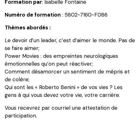
Formation par
: Isabelle Fontaine
se
doter
Numéro de formation
: 5802-7160-F086
d’un
code
Thèmes abordés :
d’honneur
Le devoir d’un leader, c’est d’aimer le monde. Pas de
se faire aimer;
Power Movies : des empreintes neurologiques
émotionnelles qu’on peut réactiver;
Comment désamorcer un sentiment de mépris et
de colère;
Qui sont les « Roberto Benini » de vos vies ? Les
gens à qui vous devez votre vie, votre carrière.
Vous recevrez par courriel une attestation de
participation.