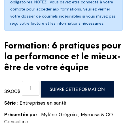
obligatoires. NOTEZ : Vous devez être connecté à votre
compte pour accéder aux formations. Veuillez vérifier
votre dossier de courriels indésirables si vous n’avez pas
reçu votre facture et les informations nécessaires.
Formation: 6 pratiques pour
la performance et le mieux-
être de votre équipe
quantité
SUIVRE CETTE FORMATION
39,00
$
de
Formation:
Série
: Entreprises en santé
6
pratiques
Présentée par
: Mylène Grégoire, Mymosa & CO
pour
Conseil inc.
la