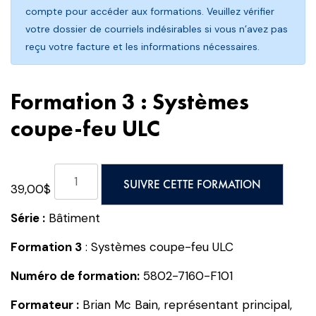
compte pour accéder aux formations. Veuillez vérifier
votre dossier de courriels indésirables si vous n’avez pas
reçu votre facture et les informations nécessaires.
Formation 3 : Systèmes
coupe-feu ULC
quantité
SUIVRE CETTE FORMATION
39,00
$
de
Formation
Série :
Bâtiment
3
:
Formation 3
: Systèmes coupe-feu ULC
Systèmes
Numéro de formation:
5802-7160-F101
coupe-
feu
Formateur :
Brian Mc Bain, représentant principal,
ULC