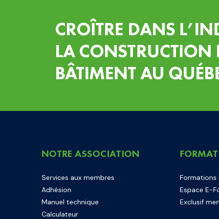
CROÎTRE DANS L’IN
LA CONSTRUCTION 
BÂTIMENT AU QUÉB
NOTRE ASSOCIATION
FORMAT
Services aux membres
Formations
Adhésion
Espace E-F
Manuel technique
Exclusif me
Calculateur