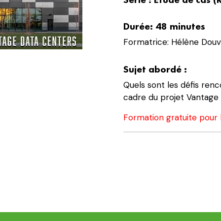
cas
(Ressources
Durée: 48 minutes
humaines)
2021
Formatrice: Hélène Douv
-
Vantage
Sujet abordé :
Data
Quels sont les défis ren
Centers
cadre du projet Vantage
Formation gratuite pour