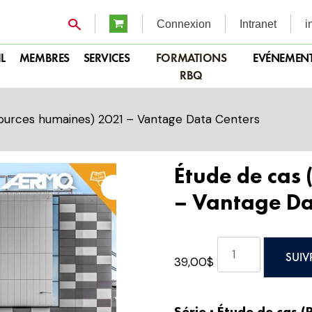
Connexion
Intranet
i
L
MEMBRES
SERVICES
FORMATIONS
EVÉNEMEN
RBQ
ources humaines) 2021 – Vantage Data Centers
Étude de cas
– Vantage Da
quantité
SUIV
39,00
$
de
Étude
de
Série : Étude de cas 