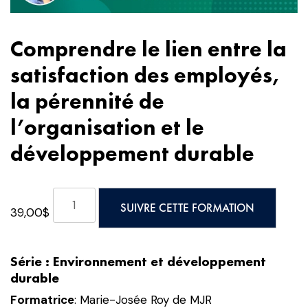
Comprendre le lien entre la
satisfaction des employés,
la pérennité de
l’organisation et le
développement durable
quantité
SUIVRE CETTE FORMATION
39,00
$
de
Comprendre
le
Série : Environnement et développement
lien
durable
entre
la
Formatrice
: Marie-Josée Roy de MJR