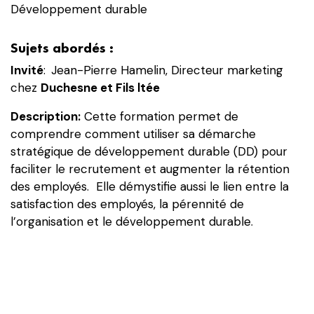
satisfaction
Développement durable
des
employés,
Sujets abordés :
la
Invité
:
Jean-Pierre Hamelin, Directeur marketing
pérennité
chez
Duchesne et Fils ltée
de
l’organisation
Description:
Cette formation permet de
et
comprendre comment utiliser sa démarche
le
stratégique de développement durable (DD) pour
développement
faciliter le recrutement et augmenter la rétention
durable
des employés. Elle démystifie aussi le lien entre la
satisfaction des employés, la pérennité de
l’organisation et le développement durable.