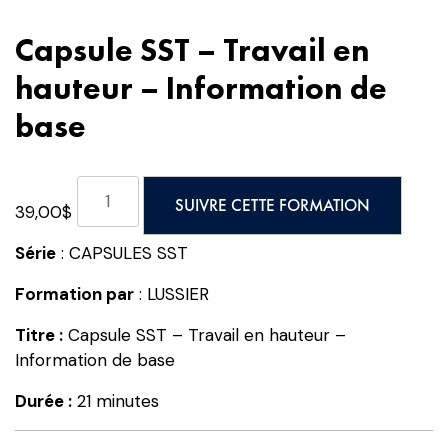
Capsule SST – Travail en
hauteur – Information de
base
quantité
SUIVRE CETTE FORMATION
39,00
$
de
Capsule
Série
: CAPSULES SST
SST
-
Formation par
: LUSSIER
Travail
Titre :
Capsule SST – Travail en hauteur –
en
Information de base
hauteur
-
Durée :
21 minutes
Information
de