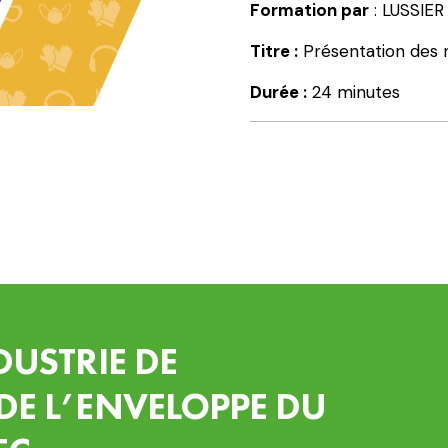
-
Formation par
: LUSSIER
Présentation
Titre :
Présentation des ma
des
matériaux
Durée :
24 minutes
isolants
(Particularités)
DUSTRIE DE
DE L’ENVELOPPE DU