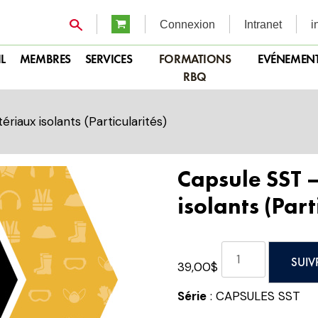
Connexion
Intranet
i
L
MEMBRES
SERVICES
FORMATIONS
EVÉNEMEN
RBQ
iaux isolants (Particularités)
Capsule SST 
isolants (Part
quantité
SUIV
39,00
$
de
Capsule
Série
: CAPSULES SST
SST