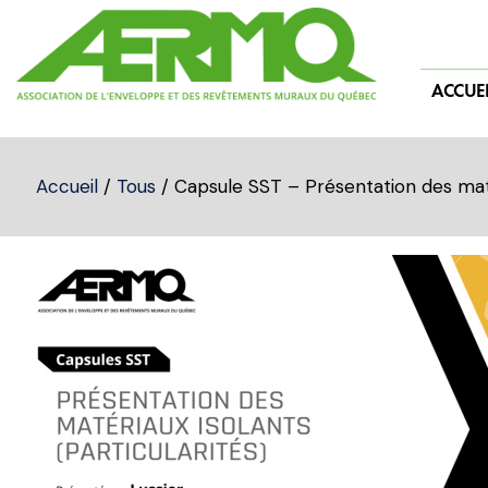
Skip
to
content
ACCUEI
Accueil
/
Tous
/ Capsule SST – Présentation des matér