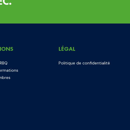
EC.
IONS
LÉGAL
 RBQ
Politique de confidentialité
ormations
mbres