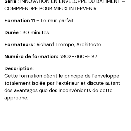
Série
: INNOVATION EN ENVELOPPE DU BÂTIMENT –
INNOVATION
COMPRENDRE POUR MIEUX INTERVENIR
EN
ENVELOPPE
Formation 11
–
Le mur parfait
DU
Durée
: 30 minutes
BÂTIMENT
:
Formateurs
: Richard Trempe, Architecte
COMPRENDRE
POUR
Numéro de formation:
5802-7160-F187
MIEUX
Description:
INTERVENIR
Cette formation décrit le principe de l’enveloppe
-
totalement isolée par l’extérieur et discute autant
Le
des avantages que des inconvénients de cette
mur
approche.
parfait