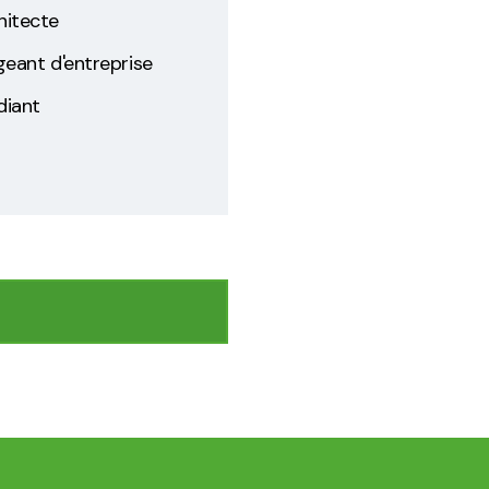
hitecte
igeant d'entreprise
diant