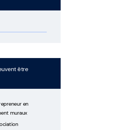
euvent être
repreneur en
ment muraux
ociation