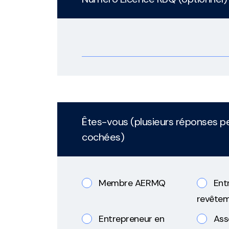
Êtes-vous (plusieurs réponses p
cochées)
Membre AERMQ
Ent
revête
Entrepreneur en
Ass