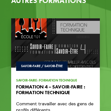
AUTRES FORMATIONS
SAVOIR-FAIRE / SAVOIR-ÊTRE
S
SAVOIR-FAIRE : FORMATION TECHNIQUE
SAVO
FORMATION 4 – SAVOIR-FAIRE :
FOR
FORMATION TECHNIQUE
FO
Comment travailler avec des gens de
Com
profils différents
on 